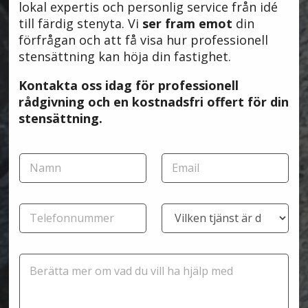
lokal expertis och personlig service från idé
till färdig stenyta. Vi
ser fram emot
din
förfrågan och att få visa hur professionell
stensättning kan höja din fastighet.
Kontakta oss idag för professionell
rådgivning och en kostnadsfri offert för din
stensättning.
*
N
E
*
a
-
T
m
p
e
n
o
l
T
T
*
s
e
e
j
t
f
l
ä
*
o
e
n
n
M
f
s
n
e
o
t
u
d
n
e
m
d
n
r
m