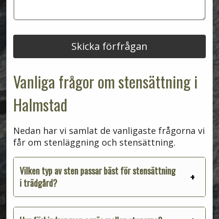
e
u
*
e
l
m
r
a
m
n
e
d
r
Skicka förfrågan
e
*
Vanliga frågor om stensättning i
Halmstad
Nedan har vi samlat de vanligaste frågorna vi
får om stenläggning och stensättning.
Vilken typ av sten passar bäst för stensättning
i trädgård?