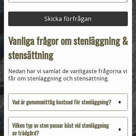
t
a
m
n
e
d
r
Skicka förfrågan
e
*
Vanliga frågor om stenläggning &
stensättning
Nedan har vi samlat de vanligaste frågorna vi
får om stenläggning och stensättning.
Vad är genomsnittlig kostnad för stenläggning?
Vilken typ av sten passar bäst vid stenläggning
av trädgård?