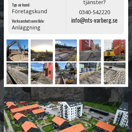
tjänster?
Typ av kund:
Företagskund
0340-542220
info@nts-varberg.se
Verksamhetsområde:
Anläggning