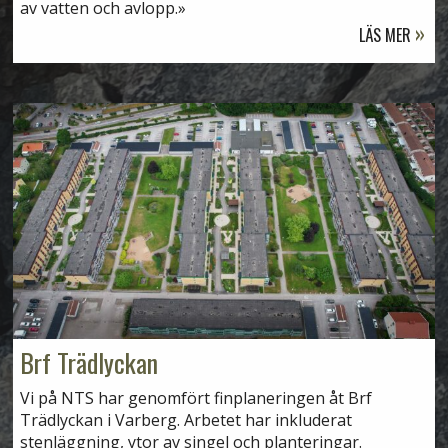
av vatten och avlopp.
LÄS MER
Brf Trädlyckan
Vi på NTS har genomfört finplaneringen åt Brf
Trädlyckan i Varberg. Arbetet har inkluderat
stenläggning, ytor av singel och planteringar.